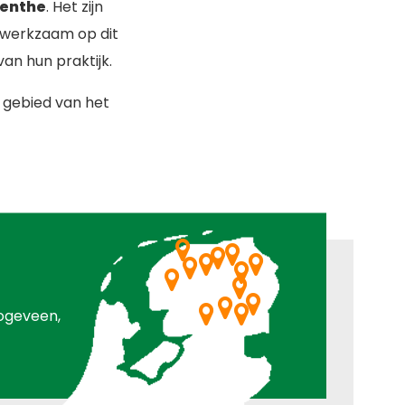
enthe
. Het zijn
d werkzaam op dit
an hun praktijk.
t gebied van het
ogeveen,