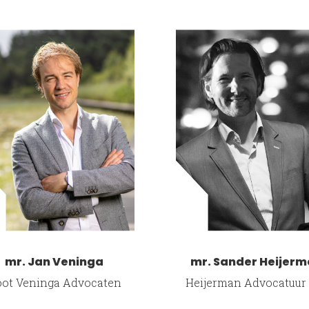
r. Sander Heijerman
mw. mr. Barbara Pel
ijerman Advocatuur B.V.
Bout Advocaten