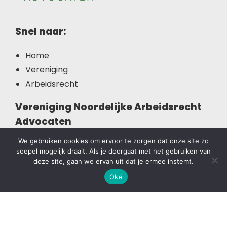
Snel naar:
Home
Vereniging
Arbeidsrecht
Vereniging Noordelijke Arbeidsrecht
Advocaten
We gebruiken cookies om ervoor te zorgen dat onze site zo
Bent u op zoek naar een advocaat die u kan
soepel mogelijk draait. Als je doorgaat met het gebruiken van
adviseren of bijstaan op het gebied van het
deze site, gaan we ervan uit dat je ermee instemt.
arbeidsrecht? Deze website helpt u op weg.
Oké
Copyright © 2026 Vereniging Noordelijke Arbeidsrecht
Advocaten